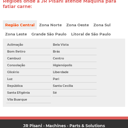
Regiões onde a JR Pisani atende Máquina para
fatiar carne:
Região Central
Zona Norte
Zona Oeste
Zona Sul
Zona Leste
Grande São Paulo
Litoral de São Paulo
Aclimação
Bela Vista
Bom Retiro
Brás
Cambuci
Centro
Consolação
Higienópolis
Glicério
Liberdade
Luz
Pari
República
Santa Cecília
Santa Efigênia
Sé
Vila Buarque
JR Pisani - Machines - Parts & Solutions