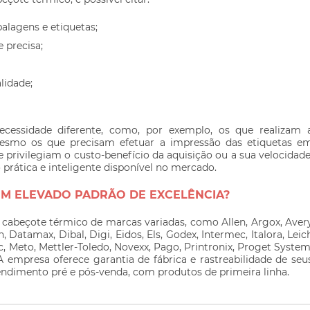
lagens e etiquetas;
 precisa;
lidade;
ecessidade diferente, como, por exemplo, os que realizam 
mesmo os que precisam efetuar a impressão das etiquetas e
 privilegiam o custo-benefício da aquisição ou a sua velocidade
rática e inteligente disponível no mercado.
OM ELEVADO PADRÃO DE EXCELÊNCIA?
e
cabeçote térmico
de marcas variadas, como Allen, Argox, Aver
 Datamax, Dibal, Digi, Eidos, Els, Godex, Intermec, Italora, Leic
, Meto, Mettler-Toledo, Novexx, Pago, Printronix, Proget System
. A empresa oferece garantia de fábrica e rastreabilidade de seu
ndimento pré e pós-venda, com produtos de primeira linha.