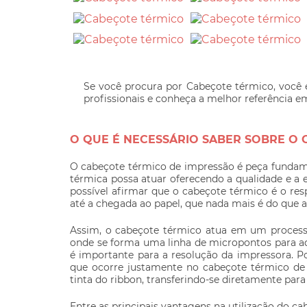
Se você procura por Cabeçote térmico, você 
profissionais e conheça a melhor referência 
O QUE É NECESSÁRIO SABER SOBRE O
O
cabeçote térmico
de impressão é peça fundame
térmica possa atuar oferecendo a qualidade e a e
possível afirmar que o
cabeçote térmico
é o res
até a chegada ao papel, que nada mais é do que a
Assim, o
cabeçote térmico
atua em um processo
onde se forma uma linha de micropontos para a
é importante para a resolução da impressora. Po
que ocorre justamente no
cabeçote térmico
de 
tinta do ribbon, transferindo-se diretamente para
Entre as principais vantagens na utilização do
ca