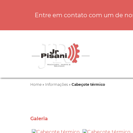
Entre em contato com um de noss
Home
»
Informações
»
Cabeçote térmico
Galeria