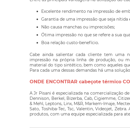
Excelente rendimento na impressão de emba
Garantia de uma impressão que seja nítida e
Não causa manchas ou imprecisões;
Ótima impressão no que se refere a sua qua
Boa relação custo-benefício.
Cabe ainda salientar cada cliente tem uma n
impressão na própria linha de produção, ou 
material do tipo sintético, bem como aqueles que
Para cada uma dessas demandas há uma solução p
ONDE ENCONTRAR cabeçote térmico C
A Jr Pisani é especializada na comercialização d
Dennison, Berkel, Bizerba, Cab, Cigiemme, Citizen,
& Mehl, Leptons, Linx, M&R, Markem-Imaje, Mectec
Sato, Toshiba-Tec, Tsc, Valentin, Videojet, Zebra
produtos, com uma equipe especializada para ate