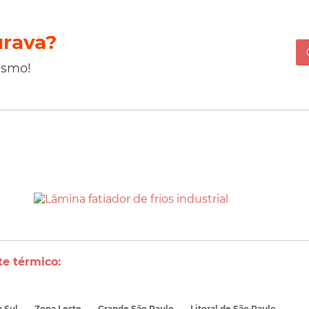
urava?
esmo!
e térmico:
 Sul
Zona Leste
Grande São Paulo
Litoral de São Paulo