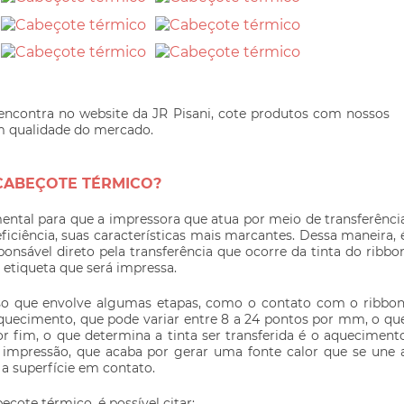
encontra no website da JR Pisani, cote produtos com nossos
em qualidade do mercado.
 CABEÇOTE TÉRMICO?
ntal para que a impressora que atua por meio de transferênci
ficiência, suas características mais marcantes. Dessa maneira, 
ponsável direto pela transferência que ocorre da tinta do ribbo
 etiqueta que será impressa.
 que envolve algumas etapas, como o contato com o ribbon
quecimento, que pode variar entre 8 a 24 pontos por mm, o qu
r fim, o que determina a tinta ser transferida é o aqueciment
impressão, que acaba por gerar uma fonte calor que se une 
 a superfície em contato.
beçote térmico
, é possível citar: