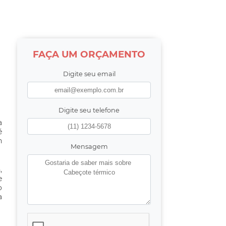
FAÇA UM ORÇAMENTO
Digite seu email
Digite seu telefone
a
é
n
Mensagem
,
e
o
a